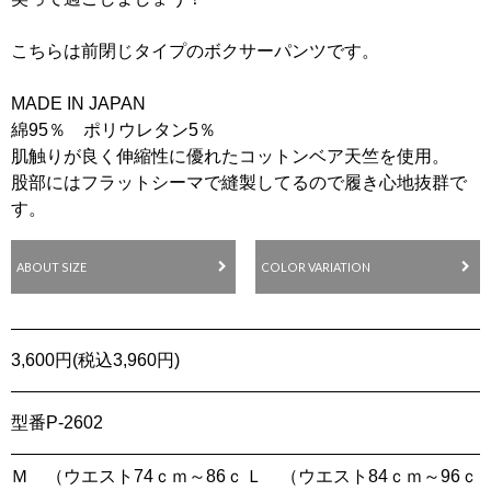
こちらは前閉じタイプのボクサーパンツです。
MADE IN JAPAN
綿95％ ポリウレタン5％
肌触りが良く伸縮性に優れたコットンベア天竺を使用。
股部にはフラットシーマで縫製してるので履き心地抜群で
す。
ABOUT SIZE
COLOR VARIATION
3,600円(税込3,960円)
型番
P-2602
Ｍ （ウエスト74ｃｍ～86ｃ
Ｌ （ウエスト84ｃｍ～96ｃ