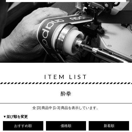
ITEM LIST
酔拳
全 [
3
] 商品中 [
1
-
3
] 商品を表示しています。
▼並び順を変更
おすすめ順
価格順
新着順