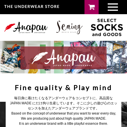
Fine quality & Play mind
毎日身に着けたくなるアンダーウェアをコンセプトに、高品質な
JAPAN MADE にだけ拘り生産しています。そこに少しの遊び心のエッ
センスを加えたアンダーウェアブランドです。
Based on the concept of underwear that you want to wear every day,
We are producing just about high quality JAPAN MADE.
It is an underwear brand with a little playful essence there.