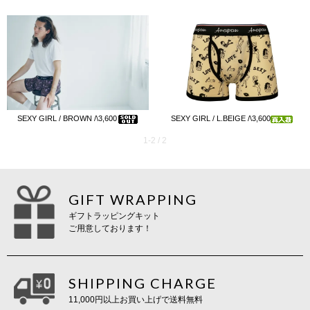
SEXY GIRL / BROWN /\3,600
SEXY GIRL / L.BEIGE /\3,600
1-2 / 2
GIFT WRAPPING
ギフトラッピングキット
ご用意しております！
SHIPPING CHARGE
11,000円以上お買い上げで送料無料