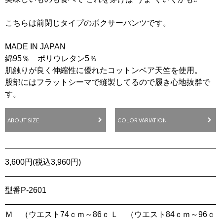
こちらは前閉じタイプのボクサーパンツです。
MADE IN JAPAN
綿95％ ポリウレタン5％
肌触りが良く伸縮性に優れたコットンベア天竺を使用。
股部にはフラットシーマで縫製してるので履き心地抜群で
す。
ABOUT SIZE
COLOR VARIATION
3,600円(税込3,960円)
型番
P-2601
Ｍ （ウエスト74ｃｍ～86ｃ
Ｌ （ウエスト84ｃｍ～96ｃ