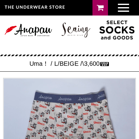
Uma！ / L/BEIGE /\3,600