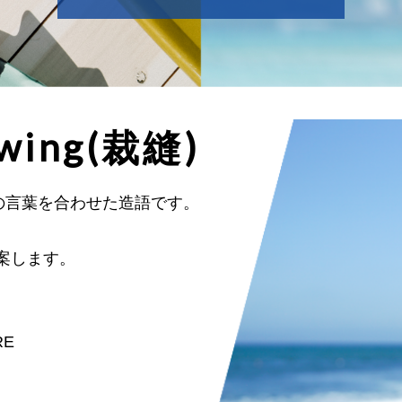
wing
(裁縫)
つの言葉を合わせた造語です。
案します。
RE