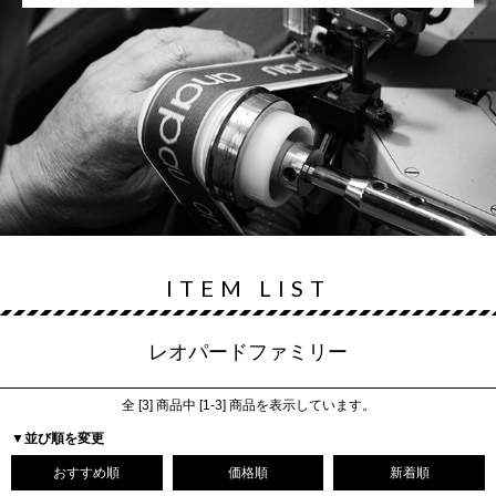
ITEM LIST
レオパードファミリー
全 [
3
] 商品中 [
1
-
3
] 商品を表示しています。
▼並び順を変更
おすすめ順
価格順
新着順